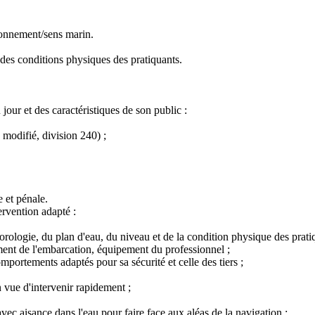
ronnement/sens marin.
 des conditions physiques des pratiquants.
 jour et des caractéristiques de son public :
modifié, division 240) ;
e et pénale.
ervention adapté :
ogie, du plan d'eau, du niveau et de la condition physique des pratiquan
ement de l'embarcation, équipement du professionnel ;
mportements adaptés pour sa sécurité et celle des tiers ;
n vue d'intervenir rapidement ;
vec aisance dans l'eau pour faire face aux aléas de la navigation ;