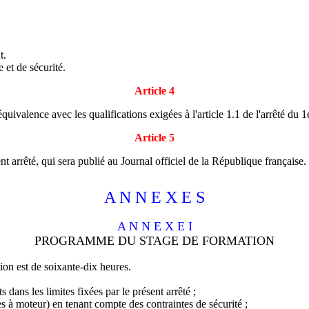
t.
e et de sécurité.
Article 4
uivalence avec les qualifications exigées à l'article 1.1 de l'arrêté du 1
Article 5
nt arrêté, qui sera publié au Journal officiel de la République française.
A N N E X E S
A N N E X E I
PROGRAMME DU STAGE DE FORMATION
on est de soixante-dix heures.
ans les limites fixées par le présent arrêté ;
s à moteur) en tenant compte des contraintes de sécurité ;