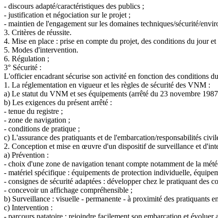
- discours adapté/caractéristiques des publics ;
- justification et négociation sur le projet ;
- maintien de l'engagement sur les domaines techniques/sécurité/envi
3. Critères de réussite.
4. Mise en place : prise en compte du projet, des conditions du jour et
5. Modes d'intervention.
6. Régulation ;
3° Sécurité :
L'officier encadrant sécurise son activité en fonction des conditions du
1. La réglementation en vigueur et les règles de sécurité des VNM :
a) Le statut du VNM et ses équipements (arrêté du 23 novembre 1987 
b) Les exigences du présent arrêté :
- tenue du registre ;
- zone de navigation ;
- conditions de pratique ;
c) L'assurance des pratiquants et de l'embarcation/responsabilités civil
2. Conception et mise en œuvre d'un dispositif de surveillance et d'int
a) Prévention :
- choix d'une zone de navigation tenant compte notamment de la météorol
- matériel spécifique : équipements de protection individuelle, équip
- consignes de sécurité adaptées : développer chez le pratiquant des co
- concevoir un affichage compréhensible ;
b) Surveillance : visuelle - permanente - à proximité des pratiquants e
c) Intervention :
- parcours natatoire : rejoindre facilement son embarcation et évoluer a