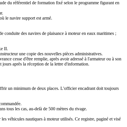
tude du référentiel de formation fixé selon le programme figurant en
r.
où le navire support est armé.
e de conduite des navires de plaisance à moteur en eaux maritimes ;
e II.
nstructeur une copie des nouvelles pièces administratives.
ivrance cesse d'être remplie, après avoir adressé à l'armateur ou à son
jours après la réception de la lettre d'information.
 offrir un minimum de deux places. L'officier encadrant doit toujours
recommandée.
ans tous les cas, au-delà de 500 mètres du rivage.
 les véhicules nautiques à moteur utilisés. Ce registre, paginé et visé