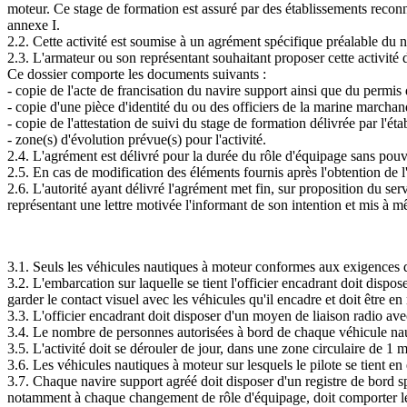
moteur. Ce stage de formation est assuré par des établissements reconn
annexe I.
2.2. Cette activité est soumise à un agrément spécifique préalable du 
2.3. L'armateur ou son représentant souhaitant proposer cette activité
Ce dossier comporte les documents suivants :
- copie de l'acte de francisation du navire support ainsi que du permis 
- copie d'une pièce d'identité du ou des officiers de la marine marchan
- copie de l'attestation de suivi du stage de formation délivrée par l'ét
- zone(s) d'évolution prévue(s) pour l'activité.
2.4. L'agrément est délivré pour la durée du rôle d'équipage sans pou
2.5. En cas de modification des éléments fournis après l'obtention de 
2.6. L'autorité ayant délivré l'agrément met fin, sur proposition du ser
représentant une lettre motivée l'informant de son intention et mis à mê
3.1. Seuls les véhicules nautiques à moteur conformes aux exigences d
3.2. L'embarcation sur laquelle se tient l'officier encadrant doit disp
garder le contact visuel avec les véhicules qu'il encadre et doit être e
3.3. L'officier encadrant doit disposer d'un moyen de liaison radio ave
3.4. Le nombre de personnes autorisées à bord de chaque véhicule nau
3.5. L'activité doit se dérouler de jour, dans une zone circulaire de 1
3.6. Les véhicules nautiques à moteur sur lesquels le pilote se tient en
3.7. Chaque navire support agréé doit disposer d'un registre de bord spé
notamment à chaque changement de rôle d'équipage, doit comporter le