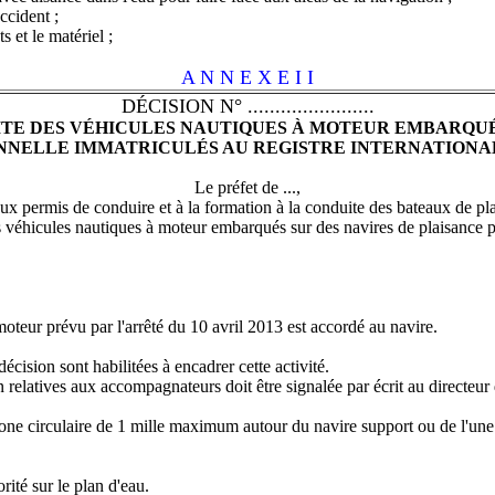
accident ;
 et le matériel ;
A N N E X E I I
DÉCISION N° .......................
TE DES VÉHICULES NAUTIQUES À MOTEUR EMBARQUÉS
NNELLE IMMATRICULÉS AU REGISTRE INTERNATIONA
Le préfet de ...,
ux permis de conduire et à la formation à la conduite des bateaux de pl
es véhicules nautiques à moteur embarqués sur des navires de plaisance p
moteur prévu par l'arrêté du 10 avril 2013 est accordé au navire.
cision sont habilitées à encadrer cette activité.
 relatives aux accompagnateurs doit être signalée par écrit au directeur d
zone circulaire de 1 mille maximum autour du navire support ou de l'une 
ité sur le plan d'eau.