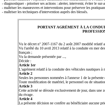
- diagnostiquer - prioriser ses actions : alerter, intervenir, éviter le sur-
- maîtriser les manœuvres et interventions pour préserver les pratiquants
- maîtriser les techniques d'intervention auprès des blessés.
PORTANT AGRÉMENT À LA CONDUI
PROFESSIO
Vu le décret n° 2007-1167 du 2 août 2007 modifié relatif a
Vu l'arrêté du 10 avril 2013 relatif à la conduite en mer d
français ;
Vu la demande présentée par ...,
Décide :
Article 1er
L'agrément relatif à la conduite des véhicules nautiques à 
Article 2
Seules les personnes nommées à l'annexe 1 de la présente dé
Toute modification de matériel, le personnel ou de situation
Article 3
Cette activité se déroule exclusivement de jour, dans une 
du rivage.
Article 4
La présente décision ne confère au bénéficiaire aucune prior