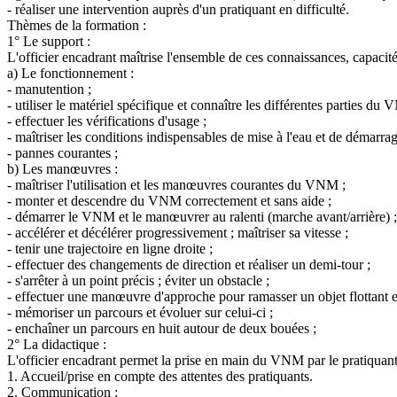
- réaliser une intervention auprès d'un pratiquant en difficulté.
Thèmes de la formation :
1° Le support :
L'officier encadrant maîtrise l'ensemble de ces connaissances, capacités
a) Le fonctionnement :
- manutention ;
- utiliser le matériel spécifique et connaître les différentes parties du
- effectuer les vérifications d'usage ;
- maîtriser les conditions indispensables de mise à l'eau et de démarrag
- pannes courantes ;
b) Les manœuvres :
- maîtriser l'utilisation et les manœuvres courantes du VNM ;
- monter et descendre du VNM correctement et sans aide ;
- démarrer le VNM et le manœuvrer au ralenti (marche avant/arrière) ;
- accélérer et décélérer progressivement ; maîtriser sa vitesse ;
- tenir une trajectoire en ligne droite ;
- effectuer des changements de direction et réaliser un demi-tour ;
- s'arrêter à un point précis ; éviter un obstacle ;
- effectuer une manœuvre d'approche pour ramasser un objet flottant e
- mémoriser un parcours et évoluer sur celui-ci ;
- enchaîner un parcours en huit autour de deux bouées ;
2° La didactique :
L'officier encadrant permet la prise en main du VNM par le pratiquant et
1. Accueil/prise en compte des attentes des pratiquants.
2. Communication :