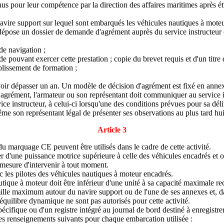
us pour leur compétence par la direction des affaires maritimes après é
navire support sur lequel sont embarqués les véhicules nautiques à moteu
 dépose un dossier de demande d'agrément auprès du service instructeur 
de navigation ;
de pouvant exercer cette prestation ; copie du brevet requis et d'un titr
ablissement de formation ;
voir dépasser un an. Un modèle de décision d'agrément est fixé en annex
l'agrément, l'armateur ou son représentant doit communiquer au service i
vice instructeur, à celui-ci lorsqu'une des conditions prévues pour sa dél
me son représentant légal de présenter ses observations au plus tard huit 
Article 3
u marquage CE peuvent être utilisés dans le cadre de cette activité.
oser d'une puissance motrice supérieure à celle des véhicules encadrés et
n mesure d'intervenir à tout moment.
c les pilotes des véhicules nautiques à moteur encadrés.
tique à moteur doit être inférieur d'une unité à sa capacité maximale 
 mille maximum autour du navire support ou de l'une de ses annexes et, d
 équilibre dynamique ne sont pas autorisés pour cette activité.
cifique ou d'un registre intégré au journal de bord destiné à enregistrer
s renseignements suivants pour chaque embarcation utilisée :