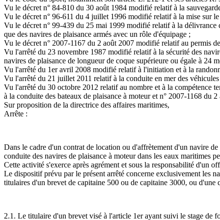
Vu le décret n° 84-810 du 30 août 1984 modifié relatif à la sauvegarde d
Vu le décret n° 96-611 du 4 juillet 1996 modifié relatif à la mise sur 
Vu le décret n° 99-439 du 25 mai 1999 modifié relatif à la délivrance 
que des navires de plaisance armés avec un rôle d'équipage ;
Vu le décret n° 2007-1167 du 2 août 2007 modifié relatif au permis de 
Vu l'arrêté du 23 novembre 1987 modifié relatif à la sécurité des navi
navires de plaisance de longueur de coque supérieure ou égale à 24 mè
Vu l'arrêté du 1er avril 2008 modifié relatif à l'initiation et à la ran
Vu l'arrêté du 21 juillet 2011 relatif à la conduite en mer des véhicul
Vu l'arrêté du 30 octobre 2012 relatif au nombre et à la compétence ter
à la conduite des bateaux de plaisance à moteur et n° 2007-1168 du 2 ao
Sur proposition de la directrice des affaires maritimes,
Arrête :
Dans le cadre d'un contrat de location ou d'affrètement d'un navire de p
conduite des navires de plaisance à moteur dans les eaux maritimes peu
Cette activité s'exerce après agrément et sous la responsabilité d'un of
Le dispositif prévu par le présent arrêté concerne exclusivement les nav
titulaires d'un brevet de capitaine 500 ou de capitaine 3000, ou d'une q
2.1. Le titulaire d'un brevet visé à l'article 1er ayant suivi le stag