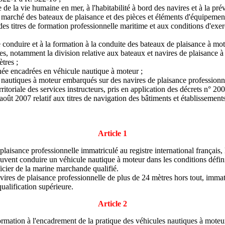
e la vie humaine en mer, à l'habitabilité à bord des navires et à la prév
le marché des bateaux de plaisance et des pièces et éléments d'équipement
des titres de formation professionnelle maritime et aux conditions d'ex
conduire et à la formation à la conduite des bateaux de plaisance à mot
res, notamment la division relative aux bateaux et navires de plaisance à
tres ;
donnée encadrées en véhicule nautique à moteur ;
es nautiques à moteur embarqués sur des navires de plaisance professionnel
ritoriale des services instructeurs, pris en application des décrets n° 2
ût 2007 relatif aux titres de navigation des bâtiments et établissements 
Article 1
laisance professionnelle immatriculé au registre international français, l
vent conduire un véhicule nautique à moteur dans les conditions définie
ficier de la marine marchande qualifié.
ires de plaisance professionnelle de plus de 24 mètres hors tout, immatric
ualification supérieure.
Article 2
e de formation à l'encadrement de la pratique des véhicules nautiques à