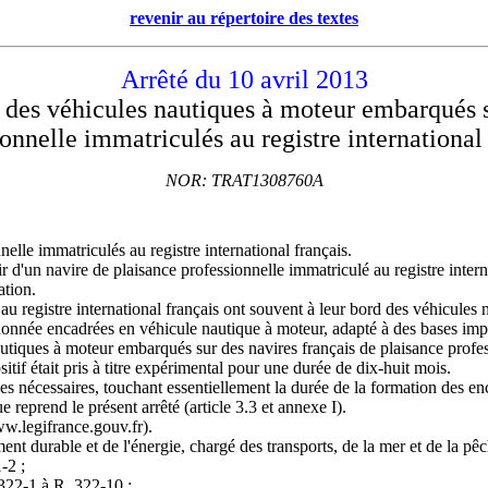
revenir au répertoire des textes
Arrêté du 10 avril 2013
r des véhicules nautiques à moteur embarqués 
onnelle immatriculés au registre international
NOR: TRAT1308760A
elle immatriculés au registre international français.
ir d'un navire de plaisance professionnelle immatriculé au registre intern
ation.
au registre international français ont souvent à leur bord des véhicules 
randonnée encadrées en véhicule nautique à moteur, adapté à des bases implan
nautiques à moteur embarqués sur des navires français de plaisance profess
itif était pris à titre expérimental pour une durée de dix-huit mois.
es nécessaires, touchant essentiellement la durée de la formation des enc
ue reprend le présent arrêté (article 3.3 et annexe I).
www.legifrance.gouv.fr).
nt durable et de l'énergie, chargé des transports, de la mer et de la pêc
-2 ;
 322-1 à R. 322-10 ;