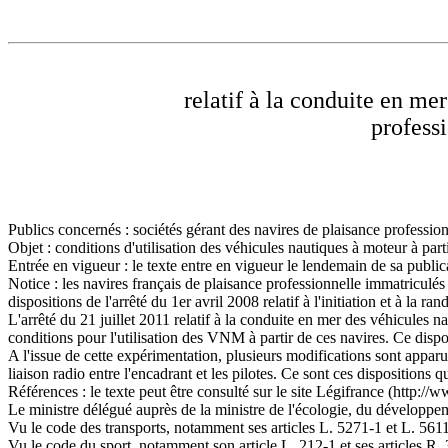
relatif à la conduite en me
professi
Publics concernés : sociétés gérant des navires de plaisance professionn
Objet : conditions d'utilisation des véhicules nautiques à moteur à part
Entrée en vigueur : le texte entre en vigueur le lendemain de sa public
Notice : les navires français de plaisance professionnelle immatriculés 
dispositions de l'arrêté du 1er avril 2008 relatif à l'initiation et à la 
L'arrêté du 21 juillet 2011 relatif à la conduite en mer des véhicules 
conditions pour l'utilisation des VNM à partir de ces navires. Ce dispos
A l'issue de cette expérimentation, plusieurs modifications sont apparu
liaison radio entre l'encadrant et les pilotes. Ce sont ces dispositions q
Références : le texte peut être consulté sur le site Légifrance (http://
Le ministre délégué auprès de la ministre de l'écologie, du développeme
Vu le code des transports, notamment ses articles L. 5271-1 et L. 5611
Vu le code du sport, notamment son article L. 212-1 et ses articles R.