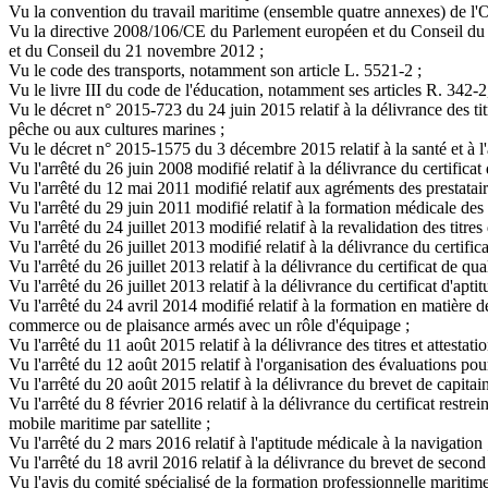
Vu la convention du travail maritime (ensemble quatre annexes) de l'Or
Vu la directive 2008/106/CE du Parlement européen et du Conseil du
et du Conseil du 21 novembre 2012 ;
Vu le code des transports, notamment son article L. 5521-2 ;
Vu le livre III du code de l'éducation, notamment ses articles R. 342-2
Vu le décret n° 2015-723 du 24 juin 2015 relatif à la délivrance des t
pêche ou aux cultures marines ;
Vu le décret n° 2015-1575 du 3 décembre 2015 relatif à la santé et à l'
Vu l'arrêté du 26 juin 2008 modifié relatif à la délivrance du certificat
Vu l'arrêté du 12 mai 2011 modifié relatif aux agréments des prestatai
Vu l'arrêté du 29 juin 2011 modifié relatif à la formation médicale d
Vu l'arrêté du 24 juillet 2013 modifié relatif à la revalidation des titr
Vu l'arrêté du 26 juillet 2013 modifié relatif à la délivrance du certific
Vu l'arrêté du 26 juillet 2013 relatif à la délivrance du certificat de qua
Vu l'arrêté du 26 juillet 2013 relatif à la délivrance du certificat d'ap
Vu l'arrêté du 24 avril 2014 modifié relatif à la formation en matière d
commerce ou de plaisance armés avec un rôle d'équipage ;
Vu l'arrêté du 11 août 2015 relatif à la délivrance des titres et attesta
Vu l'arrêté du 12 août 2015 relatif à l'organisation des évaluations pou
Vu l'arrêté du 20 août 2015 relatif à la délivrance du brevet de capitai
Vu l'arrêté du 8 février 2016 relatif à la délivrance du certificat restre
mobile maritime par satellite ;
Vu l'arrêté du 2 mars 2016 relatif à l'aptitude médicale à la navigation 
Vu l'arrêté du 18 avril 2016 relatif à la délivrance du brevet de second
Vu l'avis du comité spécialisé de la formation professionnelle maritim