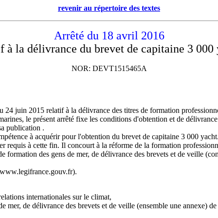
revenir au répertoire des textes
Arrêté du 18 avril 2016
if à la délivrance du brevet de capitaine 3 000
NOR: DEVT1515465A
u 24 juin 2015 relatif à la délivrance des titres de formation profession
arines, le présent arrêté fixe les conditions d'obtention et de délivranc
a publication .
compétence à acquérir pour l'obtention du brevet de capitaine 3 000 yacht.
n mer requis à cette fin. Il concourt à la réforme de la formation professi
e formation des gens de mer, de délivrance des brevets et de veille (
 (www.legifrance.gouv.fr).
lations internationales sur le climat,
de mer, de délivrance des brevets et de veille (ensemble une annexe) d