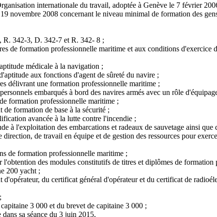
ganisation internationale du travail, adoptée à Genève le 7 février 200
 19 novembre 2008 concernant le niveau minimal de formation des gens
, R. 342-3, D. 342-7 et R. 342- 8 ;
itres de formation professionnelle maritime et aux conditions d'exercice 
aptitude médicale à la navigation ;
 d'aptitude aux fonctions d'agent de sûreté du navire ;
res délivrant une formation professionnelle maritime ;
es personnels embarqués à bord des navires armés avec un rôle d'équipage
es de formation professionnelle maritime ;
at de formation de base à la sécurité ;
lification avancée à la lutte contre l'incendie ;
titude à l'exploitation des embarcations et radeaux de sauvetage ainsi que d
e direction, de travail en équipe et de gestion des ressources pour exerc
tions de formation professionnelle maritime ;
r l'obtention des modules constitutifs de titres et diplômes de formation
ne 200 yacht ;
int d'opérateur, du certificat général d'opérateur et du certificat de radi
;
 capitaine 3 000 et du brevet de capitaine 3 000 ;
e dans sa séance du 3 juin 2015,