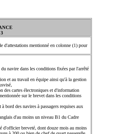
RANCE
 3
ble d'attestations mentionné en colonne (1) pour
é du navire dans les conditions fixées par l'arrêté
tion et au travail en équipe ainsi qu'à la gestion
usvisé,
ion des cartes électroniques et d'information
 mentionnée sur le brevet dans les conditions
nt à bord des navires à passagers requises aux
de l'anglais d'au moins un niveau B1 du Cadre
té d'officier breveté, dont douze mois au moins
ieure à 200 ou bien de chef de quart passerelle