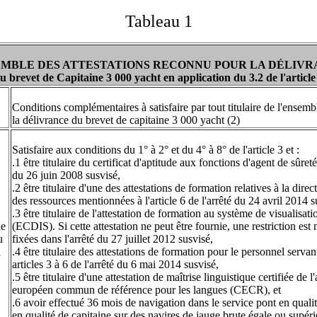
Tableau 1
MBLE DES ATTESTATIONS RECONNU POUR LA DÉLIV
u brevet de Capitaine 3 000 yacht en application du 3.2 de l'article
Conditions complémentaires à satisfaire par tout titulaire de l'ensem
la délivrance du brevet de capitaine 3 000 yacht (2)
Satisfaire aux conditions du 1° à 2° et du 4° à 8° de l'article 3 et :
.1 être titulaire du certificat d'aptitude aux fonctions d'agent de sûret
du 26 juin 2008 susvisé,
.2 être titulaire d'une des attestations de formation relatives à la direc
des ressources mentionnées à l'article 6 de l'arrêté du 24 avril 2014 s
.3 être titulaire de l'attestation de formation au système de visualisat
de
(ECDIS). Si cette attestation ne peut être fournie, une restriction est
u
fixées dans l'arrêté du 27 juillet 2012 susvisé,
n
.4 être titulaire des attestations de formation pour le personnel serva
articles 3 à 6 de l'arrêté du 6 mai 2014 susvisé,
.5 être titulaire d'une attestation de maîtrise linguistique certifiée 
européen commun de référence pour les langues (CECR), et
.6 avoir effectué 36 mois de navigation dans le service pont en quali
en qualité de capitaine sur des navires de jauge brute égale ou supér