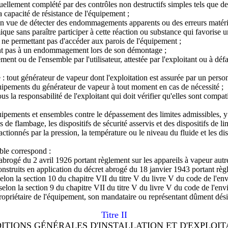
entuellement complété par des contrôles non destructifs simples tels que d
la capacité de résistance de l'équipement ;
n vue de détecter des endommagements apparents ou des erreurs matériell
que sans paraître participer à cette réaction ou substance qui favorise 
ue ne permettant pas d'accéder aux parois de l'équipement ;
ant pas à un endommagement lors de son démontage ;
ment ou de l'ensemble par l'utilisateur, attestée par l'exploitant ou à déf
out générateur de vapeur dont l'exploitation est assurée par un personn
équipements du générateur de vapeur à tout moment en cas de nécessité ;
 la responsabilité de l'exploitant qui doit vérifier qu'elles sont compat
quipements et ensembles contre le dépassement des limites admissibles, y c
ges de flambage, les dispositifs de sécurité asservis et des dispositifs d
ctionnés par la pression, la température ou le niveau du fluide et les di
ble correspond :
abrogé du 2 avril 1926 portant règlement sur les appareils à vapeur aut
nstruits en application du décret abrogé du 18 janvier 1943 portant règl
elon la section 10 du chapitre VII du titre V du livre V du code de l'en
elon la section 9 du chapitre VII du titre V du livre V du code de l'en
 propriétaire de l'équipement, son mandataire ou représentant dûment dés
Titre II
ITIONS GÉNÉRALES D'INSTALLATION ET D'EXPLOIT