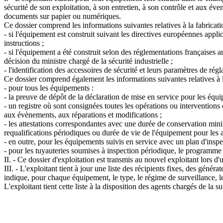
sécurité de son exploitation, à son entretien, à son contrôle et aux éve
documents sur papier ou numériques.
Ce dossier comprend les informations suivantes relatives à la fabricati
- si l'équipement est construit suivant les directives européennes appl
instructions ;
- si l'équipement a été construit selon des réglementations françaises 
décision du ministre chargé de la sécurité industrielle ;
- l'identification des accessoires de sécurité et leurs paramètres de régl
Ce dossier comprend également les informations suivantes relatives à l
- pour tous les équipements :
- la preuve de dépôt de la déclaration de mise en service pour les équ
- un registre où sont consignées toutes les opérations ou interventions 
aux évènements, aux réparations et modifications ;
- les attestations correspondantes avec une durée de conservation mini
requalifications périodiques ou durée de vie de l'équipement pour les a
- en outre, pour les équipements suivis en service avec un plan d'inspec
- pour les tuyauteries soumises à inspection périodique, le programme de
II. - Ce dossier d'exploitation est transmis au nouvel exploitant lors d
III. - L'exploitant tient à jour une liste des récipients fixes, des gén
indique, pour chaque équipement, le type, le régime de surveillance, les
L'exploitant tient cette liste à la disposition des agents chargés de la s