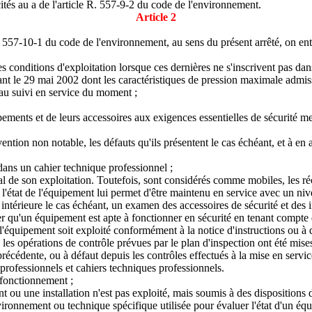
ités au a de l'article R. 557-9-2 du code de l'environnement.
Article 2
R. 557-10-1 du code de l'environnement, au sens du présent arrêté, on ent
s conditions d'exploitation lorsque ces dernières ne s'inscrivent pas dans
ant le 29 mai 2002 dont les caractéristiques de pression maximale admi
t au suivi en service du moment ;
uipements et de leurs accessoires aux exigences essentielles de sécurité 
ention non notable, les défauts qu'ils présentent le cas échéant, et à en a
dans un cahier technique professionnel ;
mal de son exploitation. Toutefois, sont considérés comme mobiles, les réc
e l'état de l'équipement lui permet d'être maintenu en service avec un ni
n intérieure le cas échéant, un examen des accessoires de sécurité et des
er qu'un équipement est apte à fonctionner en sécurité en tenant compte
l'équipement soit exploité conformément à la notice d'instructions ou à d
e les opérations de contrôle prévues par le plan d'inspection ont été mise
 précédente, ou à défaut depuis les contrôles effectués à la mise en serv
 professionnels et cahiers techniques professionnels.
n fonctionnement ;
 ou une installation n'est pas exploité, mais soumis à des dispositions 
vironnement ou technique spécifique utilisée pour évaluer l'état d'un éq