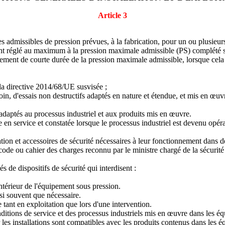
Article 3
tes admissibles de pression prévues, à la fabrication, pour un ou plusieu
ent réglé au maximum à la pression maximale admissible (PS) complété si
ement de courte durée de la pression maximale admissible, lorsque cela 
e la directive 2014/68/UE susvisée ;
in, d'essais non destructifs adaptés en nature et étendue, et mis en œuvr
 adaptés au processus industriel et aux produits mis en œuvre.
e en service et constatée lorsque le processus industriel est devenu opérat
ation et accessoires de sécurité nécessaires à leur fonctionnement dans 
 code ou cahier des charges reconnu par le ministre chargé de la sécurité i
 de dispositifs de sécurité qui interdisent :
intérieur de l'équipement sous pression.
si souvent que nécessaire.
e tant en exploitation que lors d'une intervention.
ditions de service et des processus industriels mis en œuvre dans les éq
 les installations sont compatibles avec les produits contenus dans les é