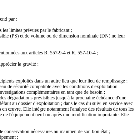
end par :
 les limites prévues par le fabricant ;
ssible (PS) et de volume ou de dimension nominale (DN) ne leur
mentionnées aux articles R. 557-9-4 et R. 557-10-4 ;
pprécier la gravité ;
ipients exploités dans un autre lieu que leur lieu de remplissage ;
veau de sécurité compatible avec les conditions d'exploitation
 investigations complémentaires en tant que de besoin ;
 des dégradations prévisibles jusqu'à la prochaine échéance d'une
éfaut au dossier d'exploitation ; dans le cas du suivi en service avec
s en œuvre. Elle intègre notamment l'analyse des résultats de tous les
ice de l'équipement neuf ou après une modification importante. Elle
de conservation nécessaires au maintien de son bon état ;
uipement ;