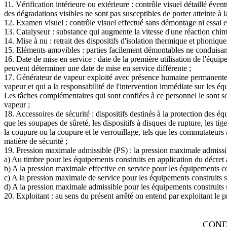
11. Vérification intérieure ou extérieure : contrôle visuel détaillé év
des dégradations visibles ne sont pas susceptibles de porter atteinte à 
12. Examen visuel : contrôle visuel effectué sans démontage ni essai e
13. Catalyseur : substance qui augmente la vitesse d'une réaction chimi
14. Mise à nu : retrait des dispositifs d'isolation thermique et phoniq
15. Eléments amovibles : parties facilement démontables ne conduis
16. Date de mise en service : date de la première utilisation de l'équipe
peuvent déterminer une date de mise en service différente ;
17. Générateur de vapeur exploité avec présence humaine permanente : t
vapeur et qui a la responsabilité de l'intervention immédiate sur les 
Les tâches complémentaires qui sont confiées à ce personnel le sont sous
vapeur ;
18. Accessoires de sécurité : dispositifs destinés à la protection des é
que les soupapes de sûreté, les dispositifs à disques de rupture, les ti
la coupure ou la coupure et le verrouillage, tels que les commutateurs a
matière de sécurité ;
19. Pression maximale admissible (PS) : la pression maximale admissi
a) Au timbre pour les équipements construits en application du décret 
b) A la pression maximale effective en service pour les équipements co
c) A la pression maximale de service pour les équipements construits s
d) A la pression maximale admissible pour les équipements construits s
20. Exploitant : au sens du présent arrêté on entend par exploitant le
COND