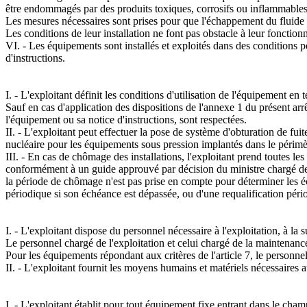
être endommagés par des produits toxiques, corrosifs ou inflammables
Les mesures nécessaires sont prises pour que l'échappement du fluide
Les conditions de leur installation ne font pas obstacle à leur fonctio
VI. - Les équipements sont installés et exploités dans des conditions per
d'instructions.
I. - L'exploitant définit les conditions d'utilisation de l'équipement en
Sauf en cas d'application des dispositions de l'annexe 1 du présent arrêté
l'équipement ou sa notice d'instructions, sont respectées.
II. - L'exploitant peut effectuer la pose de système d'obturation de fui
nucléaire pour les équipements sous pression implantés dans le périmètre
III. - En cas de chômage des installations, l'exploitant prend toutes l
conformément à un guide approuvé par décision du ministre chargé de la 
la période de chômage n'est pas prise en compte pour déterminer les éc
périodique si son échéance est dépassée, ou d'une requalification péri
I. - L'exploitant dispose du personnel nécessaire à l'exploitation, à la
Le personnel chargé de l'exploitation et celui chargé de la maintenance
Pour les équipements répondant aux critères de l'article 7, le personne
II. - L'exploitant fournit les moyens humains et matériels nécessaires 
I. - L'exploitant établit pour tout équipement fixe entrant dans le cha