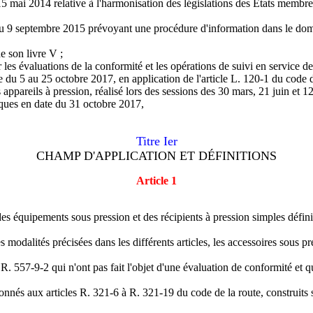
 mai 2014 relative à l'harmonisation des législations des Etats membre
 9 septembre 2015 prévoyant une procédure d'information dans le domai
e son livre V ;
er les évaluations de la conformité et les opérations de suivi en service d
ée du 5 au 25 octobre 2017, en application de l'article L. 120-1 du code 
ppareils à pression, réalisé lors des sessions des 30 mars, 21 juin et 
iques en date du 31 octobre 2017,
Titre Ier
CHAMP D'APPLICATION ET DÉFINITIONS
Article 1
e des équipements sous pression et des récipients à pression simples défin
 modalités précisées dans les différents articles, les accessoires sous pre
 R. 557-9-2 qui n'ont pas fait l'objet d'une évaluation de conformité et q
és aux articles R. 321-6 à R. 321-19 du code de la route, construits sel