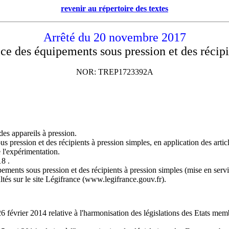
revenir au répertoire des textes
Arrêté du 20 novembre 2017
vice des équipements sous pression et des récip
NOR: TREP1723392A
des appareils à pression.
ous pression et des récipients à pression simples, en application des arti
de l'expérimentation.
18 .
ipements sous pression et des récipients à pression simples (mise en servi
ltés sur le site Légifrance (www.legifrance.gouv.fr).
février 2014 relative à l'harmonisation des législations des Etats memb