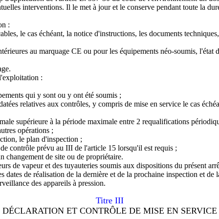
ntuelles interventions. Il le met à jour et le conserve pendant toute la d
on :
icables, le cas échéant, la notice d'instructions, les documents techniq
antérieures au marquage CE ou pour les équipements néo-soumis, l'état de
age.
'exploitation :
ipements qui y sont ou y ont été soumis ;
datées relatives aux contrôles, y compris de mise en service le cas échéa
male supérieure à la période maximale entre 2 requalifications périodiqu
utres opérations ;
tion, le plan d'inspection ;
 contrôle prévu au III de l'article 15 lorsqu'il est requis ;
'un changement de site ou de propriétaire.
érateurs de vapeur et des tuyauteries soumis aux dispositions du présent a
 dates de réalisation de la dernière et de la prochaine inspection et de l
urveillance des appareils à pression.
Titre III
DÉCLARATION ET CONTRÔLE DE MISE EN SERVICE