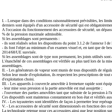
I. - Lorsque dans des conditions raisonnablement prévisibles, les limi
derniers sont équipés d'un accessoire de sécurité qui est obligatoirem
A l'occasion du fonctionnement des accessoires de sécurité, un dépass
% de la pression maximale admissible.
Si les assemblages sont permanents :
- ils sont réalisés selon les dispositions du point 3.1.2 de l'annexe I d
- ils font l'objet au minimum d'un examen visuel et, en tant que de beso
2014/68/UE susvisée.
Si les assemblages sont de type non permanent, les joints utilisés sont
L'étanchéité de ces assemblages est vérifiée au plus tard lors de la mis
assemblages.
II. - Les générateurs de vapeur sont munis de tous dispositifs de régul
Selon leur mode d'exploitation, ils respectent les prescriptions de tout
d'exploitation choisi.
III. - Les appareils à couvercle amovible à fermeture rapide sont équipés
- leur mise sous pression si la partie amovible est mal assujettie ;
- l'ouverture des parties amovibles tant que subsiste de la pression à l'
Ces dispositifs sont maintenus constamment en bon état et vérifiés aus
IV. - Les tuyauteries sont identifiées de façon à permettre leur repérag
V. - Les accessoires de sécurité sont dimensionnés en fonction des con
La technologie retenue pour ces accessoires ainsi que leur position sur