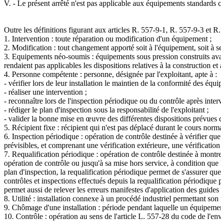
V. - Le présent arrêté n'est pas applicable aux équipements standards c
Outre les définitions figurant aux articles R. 557-9-1, R. 557-9-3 et 
1. Intervention : toute réparation ou modification d'un équipement ;
2. Modification : tout changement apporté soit à l'équipement, soit à se
3. Equipements néo-soumis : équipements sous pression construits av
rendaient pas applicables les dispositions relatives à la construction e
4. Personne compétente : personne, désignée par l'exploitant, apte à :
- vérifier lors de leur installation le maintien de la conformité des éq
- réaliser une intervention ;
- reconnaître lors de l'inspection périodique ou du contrôle après interv
- rédiger le plan d'inspection sous la responsabilité de l'exploitant ;
- valider la bonne mise en œuvre des différentes dispositions prévues 
5. Récipient fixe : récipient qui n'est pas déplacé durant le cours nor
6. Inspection périodique : opération de contrôle destinée à vérifier qu
prévisibles, et comprenant une vérification extérieure, une vérificatio
7. Requalification périodique : opération de contrôle destinée à montr
opération de contrôle ou jusqu'à sa mise hors service, à condition que 
plan d'inspection, la requalification périodique permet de s'assurer qu
contrôles et inspections effectués depuis la requalification périodique
permet aussi de relever les erreurs manifestes d'application des guides
8. Utilité : installation connexe à un procédé industriel permettant so
9. Chômage d'une installation : période pendant laquelle un équipement
10. Contrôle : opération au sens de l'article L. 557-28 du code de l'en