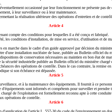
.
 éventuellement occasionné par leur fonctionnement ne présente pas de 
nnement, à leur surveillance ou à leur maintenance.
mettant la réalisation ultérieure des opérations d'entretien et de contrôle
Article 4
 tenant compte des conditions pour lesquelles il a été conçu et fabriqué.
, les conditions d'installation, de mise en service, d'utilisation et de ma
tes en marche dans le cadre d'un guide approuvé par décision du ministre c
 d'une installation nucléaire de base, publiée au Bulletin officiel du mi
es dispositions de conservation nécessaires au maintien en bon état de m
sécurité industrielle publiée au Bulletin officiel du ministère chargé de
héances des opérations de contrôle. Dans le cas contraire, la remise en
odique si son échéance est dépassée.
Article 5
 surveillance, et à la maintenance des équipements. Il fournit à ce perso
 d'équipements sont informés et compétents pour surveiller et prendre tou
l chargé de l'exploitation est formellement reconnu apte à cette conduite
aux opérations de contrôle.
Article 6
mp d'application de l'article L. 557-30 du code de l'environnement un dos