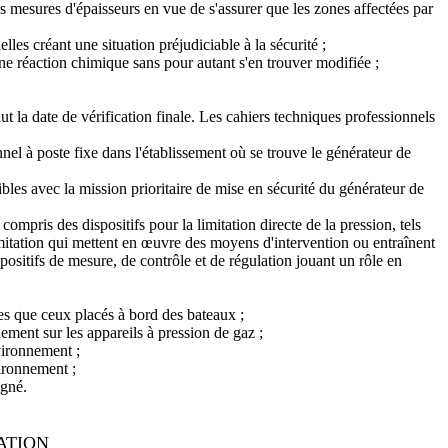
es mesures d'épaisseurs en vue de s'assurer que les zones affectées par
es créant une situation préjudiciable à la sécurité ;
une réaction chimique sans pour autant s'en trouver modifiée ;
aut la date de vérification finale. Les cahiers techniques professionnels
el à poste fixe dans l'établissement où se trouve le générateur de
ibles avec la mission prioritaire de mise en sécurité du générateur de
ompris des dispositifs pour la limitation directe de la pression, tels
e limitation qui mettent en œuvre des moyens d'intervention ou entraînent
spositifs de mesure, de contrôle et de régulation jouant un rôle en
res que ceux placés à bord des bateaux ;
ement sur les appareils à pression de gaz ;
vironnement ;
vironnement ;
igné.
ATION