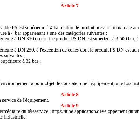
Article 7
sible PS est supérieure à 4 bar et dont le produit pression maximale adm
ure à 4 bar appartenant à une des catégories suivantes :
rieure à DN 350 ou dont le produit PS.DN est supérieur à 3 500 bar, à 
rieure à DN 250, à l'exception de celles dont le produit PS.DN est au p
s suivantes :
supérieure à 32 bar ;
environnement a pour objet de constater que l'équipement, une fois install
Article 8
n service de l'équipement.
Article 9
ntermédiaire du téléservice : https://lune.application.developpement-durab
é industrielle.