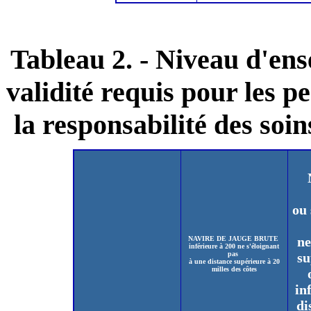
Tableau 2. - Niveau d'en
validité requis pour les p
la responsabilité des soi
ou 
ne
NAVIRE DE JAUGE BRUTE
inférieure à 200 ne s'éloignant
pas
su
à une distance supérieure à 20
milles des côtes
in
di