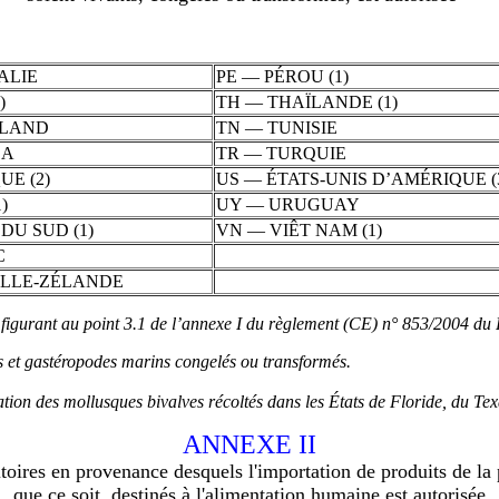
ALIE
PE — PÉROU (1)
)
TH — THAÏLANDE (1)
NLAND
TN — TUNISIE
DA
TR — TURQUIE
UE (2)
US — ÉTATS-UNIS D’AMÉRIQUE (
)
UY — URUGUAY
DU SUD (1)
VN — VIÊT NAM (1)
C
LLE-ZÉLANDE
he figurant au point 3.1 de l’annexe I du règlement (CE) n° 853/2004 d
s et gastéropodes marins congelés ou transformés.
ation des mollusques bivalves récoltés dans les États de Floride, du Te
ANNEXE II
rritoires en provenance desquels l'importation de produits de l
que ce soit, destinés à l'alimentation humaine est autorisée