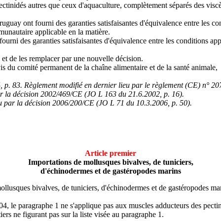
tinidés autres que ceux d'aquaculture, complètement séparés des viscère
uguay ont fourni des garanties satisfaisantes d'équivalence entre les c
munautaire applicable en la matière.
urni des garanties satisfaisantes d'équivalence entre les conditions appl
 et de les remplacer par une nouvelle décision.
is du comité permanent de la chaîne alimentaire et de la santé animale,
4, p. 83. Règlement modifié en dernier lieu par le règlement (CE) n° 
ar la décision 2002/469/CE (JO L 163 du 21.6.2002, p. 16).
eu par la décision 2006/200/CE (JO L 71 du 10.3.2006, p. 50).
Article premier
Importations de mollusques bivalves, de tuniciers,
d'échinodermes et de gastéropodes marins
ollusques bivalves, de tuniciers, d'échinodermes et de gastéropodes mari
004, le paragraphe 1 ne s'applique pas aux muscles adducteurs des pecti
ers ne figurant pas sur la liste visée au paragraphe 1.