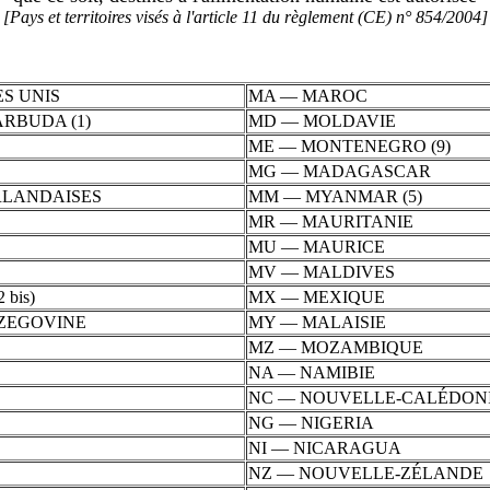
[Pays et territoires visés à l'article 11 du règlement (CE) n° 854/2004]
S UNIS
MA — MAROC
RBUDA (1)
MD — MOLDAVIE
ME — MONTENEGRO (9)
MG — MADAGASCAR
RLANDAISES
MM — MYANMAR (5)
MR — MAURITANIE
MU — MAURICE
MV — MALDIVES
bis)
MX — MEXIQUE
RZEGOVINE
MY — MALAISIE
MZ — MOZAMBIQUE
NA — NAMIBIE
NC — NOUVELLE-CALÉDON
NG — NIGERIA
NI — NICARAGUA
NZ — NOUVELLE-ZÉLANDE