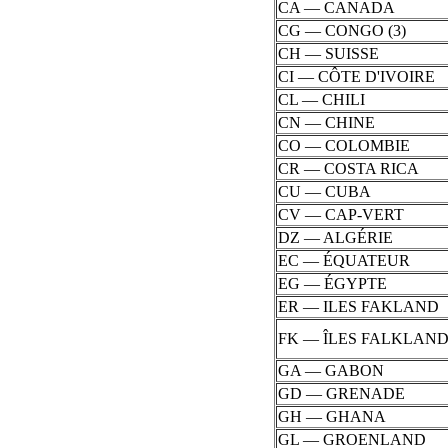
CA — CANADA
CG — CONGO (3)
CH — SUISSE
CI — CÔTE D'IVOIRE
CL — CHILI
CN — CHINE
CO — COLOMBIE
CR — COSTA RICA
CU — CUBA
CV — CAP-VERT
DZ — ALGÉRIE
EC — ÉQUATEUR
EG — ÉGYPTE
ER — ILES FAKLAND
FK — ÎLES FALKLAN
GA — GABON
GD — GRENADE
GH — GHANA
GL — GROENLAND