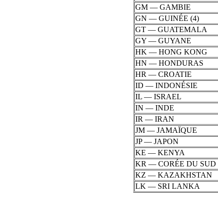
GM — GAMBIE
GN — GUINÉE (4)
GT — GUATEMALA
GY — GUYANE
HK — HONG KONG
HN — HONDURAS
HR — CROATIE
ID — INDONÉSIE
IL — ISRAEL
IN — INDE
IR — IRAN
JM — JAMAÏQUE
JP — JAPON
KE — KENYA
KR — CORÉE DU SUD
KZ — KAZAKHSTAN
LK — SRI LANKA