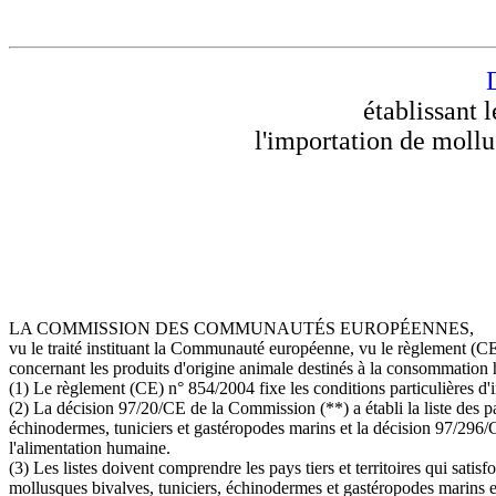
établissant l
l'importation de mollu
LA COMMISSION DES COMMUNAUTÉS EUROPÉENNES,
vu le traité instituant la Communauté européenne, vu le règlement (CE
concernant les produits d'origine animale destinés à la consommation h
(1) Le règlement (CE) n° 854/2004 fixe les conditions particulières d'
(2) La décision 97/20/CE de la Commission (**) a établi la liste des p
échinodermes, tuniciers et gastéropodes marins et la décision 97/296/C
l'alimentation humaine.
(3) Les listes doivent comprendre les pays tiers et territoires qui sati
mollusques bivalves, tuniciers, échinodermes et gastéropodes marins e