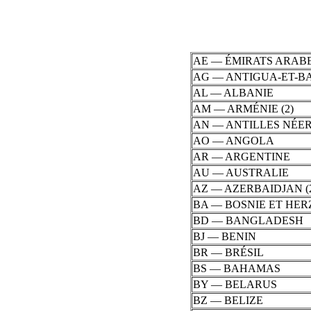
AE — ÉMIRATS ARABE
AG — ANTIGUA-ET-BA
AL — ALBANIE
AM — ARMÉNIE (2)
AN — ANTILLES NÉE
AO — ANGOLA
AR — ARGENTINE
AU — AUSTRALIE
AZ — AZERBAIDJAN (2 
BA — BOSNIE ET HE
BD — BANGLADESH
BJ — BENIN
BR — BRÉSIL
BS — BAHAMAS
BY — BELARUS
BZ — BELIZE