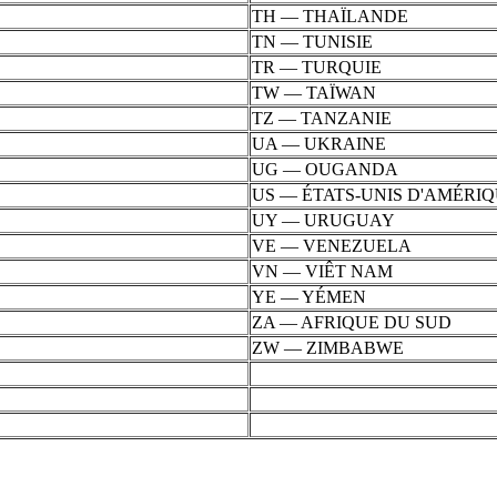
TH — THAÏLANDE
TN — TUNISIE
TR — TURQUIE
TW — TAÏWAN
TZ — TANZANIE
UA — UKRAINE
UG — OUGANDA
US — ÉTATS-UNIS D'AMÉRI
UY — URUGUAY
VE — VENEZUELA
VN — VIÊT NAM
YE — YÉMEN
ZA — AFRIQUE DU SUD
ZW — ZIMBABWE