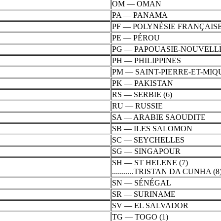
OM — OMAN
PA — PANAMA
PF — POLYNÉSIE FRANÇAIS
PE — PÉROU
PG — PAPOUASIE-NOUVELL
PH — PHILIPPINES
PM — SAINT-PIERRE-ET-MI
PK — PAKISTAN
RS — SERBIE (6)
RU — RUSSIE
SA — ARABIE SAOUDITE
SB — ILES SALOMON
SC — SEYCHELLES
SG — SINGAPOUR
SH — ST HELENE (7)
D
...........TRISTAN DA CUNHA (8
SN — SÉNÉGAL
SR — SURINAME
SV — EL SALVADOR
TG — TOGO (1)