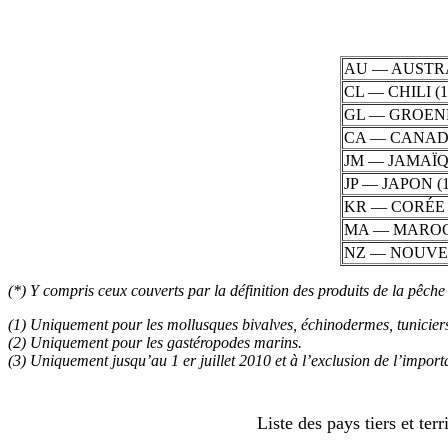
AU — AUSTR
CL — CHILI (1
GL — GROE
CA — CANA
JM — JAMAÏQ
JP — JAPON (1
KR — CORÉE 
MA — MARO
NZ — NOUVE
(*) Y compris ceux couverts par la définition des produits de la pêc
(1) Uniquement pour les mollusques bivalves, échinodermes, tunicier
(2) Uniquement pour les gastéropodes marins.
(3) Uniquement jusqu’au 1 er juillet 2010 et à l’exclusion de l’import
Liste des pays tiers et te