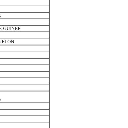
E
E-GUINÉE
QUELON
)