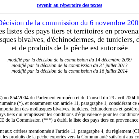
revenir au répertoire des textes
Décision de la commission du 6 novembre 200
es listes des pays tiers et territoires en prove
sques bivalves, d'échinodermes, de tuniciers,
et de produits de la pêche est autorisée
modifié par la décision de la commission du 14 décembre 2009
modifié par la décision de la commission du 31 juillet 2013
modifié par la décision de la commission du 16 juillet 2014
) no 854/2004 du Parlement européen et du Conseil du 29 avril 2004 fixan
umaine (*), et notamment son article 11, paragraphe 1, considérant ce q
importation des mollusques bivalves, tuniciers, échinodermes et gastéro
ays tiers qui remplissent les conditions d'équivalence pour les conditio
E de la Commission (***) a établi la liste des pays tiers en provenance 
sfont aux critères mentionnés à l'article 11, paragraphe 4, du règlement (
t les produits de la pêche exportés vers la Communauté satisfont aux co