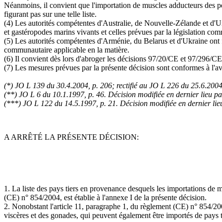
Néanmoins, il convient que l'importation de muscles adducteurs des pec
figurant pas sur une telle liste.
(4) Les autorités compétentes d'Australie, de Nouvelle-Zélande et d'Ur
et gastéropodes marins vivants et celles prévues par la législation com
(5) Les autorités compétentes d'Arménie, du Belarus et d'Ukraine ont fo
communautaire applicable en la matière.
(6) Il convient dès lors d'abroger les décisions 97/20/CE et 97/296/CE
(7) Les mesures prévues par la présente décision sont conformes à l'av
(*) JO L 139 du 30.4.2004, p. 206; rectifié au JO L 226 du 25.6.200
(**) JO L 6 du 10.1.1997, p. 46. Décision modifiée en dernier lieu p
(***) JO L 122 du 14.5.1997, p. 21. Décision modifiée en dernier li
A ARRÊTÉ LA PRÉSENTE DÉCISION:
1. La liste des pays tiers en provenance desquels les importations de m
(CE) n° 854/2004, est établie à l'annexe I de la présente décision.
2. Nonobstant l'article 11, paragraphe 1, du règlement (CE) n° 854/2
viscères et des gonades, qui peuvent également être importés de pays ti