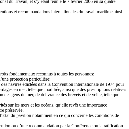
l du Travail, et s’y étant réunie le 7 février 2006 en sa quatre-
entions et recommandations internationales du travail maritime ainsi
 droits fondamentaux reconnus à toutes les personnes;
’une protection particulière;
on des navires édictées dans la Convention internationale de 1974 pour
dages en mer, telle que modifiée, ainsi que des prescriptions relatives
 des gens de mer, de délivrance des brevets et de veille, telle que
tés sur les mers et les océans, qu’elle revêt une importance
tre préservée;
à l’Etat du pavillon notamment en ce qui concerne les conditions de
vention ou d’une recommandation par la Conférence ou la ratification