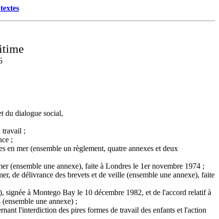
textes
ritime
6
et du dialogue social,
travail ;
nce ;
ages en mer (ensemble un règlement, quatre annexes et deux
mer (ensemble une annexe), faite à Londres le 1er novembre 1974 ;
r, de délivrance des brevets et de veille (ensemble une annexe), faite
), signée à Montego Bay le 10 décembre 1982, et de l'accord relatif à
94 (ensemble une annexe) ;
t l'interdiction des pires formes de travail des enfants et l'action