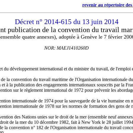
.....................
revenir au répertoire des 
.................................................................
Décret n° 2014-615 du 13 juin 2014
nt publication de la convention du travail ma
(ensemble quatre annexes), adoptée à Genève le 7 février 200
NOR: MAEJ1410260D
et du développement international et du ministre du travail, de l'emploi 
e la convention du travail maritime de l'Organisation internationale du 
n et à la publication des engagements internationaux souscrits par la Fra
nvention sur le règlement international de 1972 pour prévenir les abord
ention internationale de 1974 pour la sauvegarde de la vie humaine en 
ntion internationale de 1978 sur les normes de formation des gens de me
ention des Nations unies sur le droit de la mer (ensemble neuf annexes
e droit de la mer du 10 décembre 1982, fait à New York le 28 juillet 19
a convention n° 182 de l'Organisation internationale du travail concernan
99,