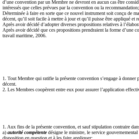
d’une convention par un Membre ne devront en aucun cas être considéré
intéressés que celles prévues par la convention ou la recommandation;
Déterminée à faire en sorte que ce nouvel instrument soit conçu de mani
décent, qu’il soit facile à mettre à jour et qu’il puisse être appliqué et
Après avoir décidé d’adopter diverses propositions relatives à l’élabora
Après avoir décidé que ces propositions prendraient la forme d’une co
travail maritime, 2006.
1. Tout Membre qui ratifie la présente convention s’engage à donner ple
décent.
2. Les Membres coopèrent entre eux pour assurer l’application effectiv
1. Aux fins de la présente convention, et sauf stipulation contraire dans
a)
autorité compétente
désigne le ministre, le service gouvernemental o
disposition en question et à les faire appliquer;