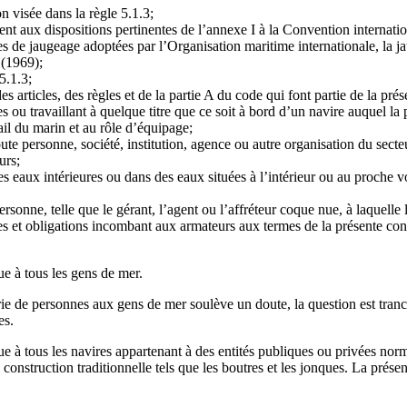
n visée dans la règle 5.1.3;
 aux dispositions pertinentes de l’annexe I à la Convention internatio
res de jaugeage adoptées par l’Organisation maritime internationale, la ja
(1969);
5.1.3;
s articles, des règles et de la partie A du code qui font partie de la pré
u travaillant à quelque titre que ce soit à bord d’un navire auquel la 
ail du marin et au rôle d’équipage;
ute personne, société, institution, agence ou autre organisation du sect
urs;
s eaux intérieures ou dans des eaux situées à l’intérieur ou au proche 
rsonne, telle que le gérant, l’agent ou l’affréteur coque nue, à laquelle l
ches et obligations incombant aux armateurs aux termes de la présente c
ue à tous les gens de mer.
orie de personnes aux gens de mer soulève un doute, la question est tr
es.
ue à tous les navires appartenant à des entités publiques ou privées nor
e construction traditionnelle tels que les boutres et les jonques. La prés