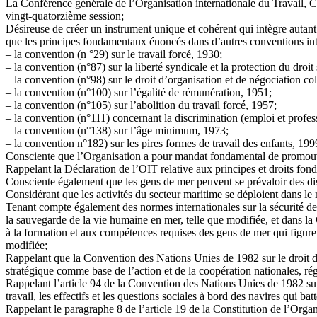
La Conférence générale de l’Organisation internationale du Travail, Co
vingt-quatorzième session;
Désireuse de créer un instrument unique et cohérent qui intègre autant
que les principes fondamentaux énoncés dans d’autres conventions int
– la convention (n °29) sur le travail forcé, 1930;
– la convention (n°87) sur la liberté syndicale et la protection du droit
– la convention (n°98) sur le droit d’organisation et de négociation col
– la convention (n°100) sur l’égalité de rémunération, 1951;
– la convention (n°105) sur l’abolition du travail forcé, 1957;
– la convention (n°111) concernant la discrimination (emploi et profes
– la convention (n°138) sur l’âge minimum, 1973;
– la convention n°182) sur les pires formes de travail des enfants, 199
Consciente que l’Organisation a pour mandat fondamental de promouvo
Rappelant la Déclaration de l’OIT relative aux principes et droits fon
Consciente également que les gens de mer peuvent se prévaloir des disp
Considérant que les activités du secteur maritime se déploient dans le
Tenant compte également des normes internationales sur la sécurité des 
la sauvegarde de la vie humaine en mer, telle que modifiée, et dans la 
à la formation et aux compétences requises des gens de mer qui figuren
modifiée;
Rappelant que la Convention des Nations Unies de 1982 sur le droit de 
stratégique comme base de l’action et de la coopération nationales, rég
Rappelant l’article 94 de la Convention des Nations Unies de 1982 sur 
travail, les effectifs et les questions sociales à bord des navires qui bat
Rappelant le paragraphe 8 de l’article 19 de la Constitution de l’Org