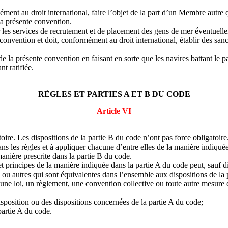
ent au droit international, faire l’objet de la part d’un Membre autre qu
 la présente convention.
les services de recrutement et de placement des gens de mer éventuelleme
 convention et doit, conformément au droit international, établir des san
 la présente convention en faisant en sorte que les navires battant le pav
nt ratifiée.
RÈGLES ET PARTIES A ET B DU CODE
Article VI
toire. Les dispositions de la partie B du code n’ont pas force obligatoire
ns les règles et à appliquer chacune d’entre elles de la manière indiqué
manière prescrite dans la partie B du code.
 principes de la manière indiquée dans la partie A du code peut, sauf di
es ou autres qui sont équivalentes dans l’ensemble aux dispositions de la 
, une loi, un règlement, une convention collective ou toute autre mesur
a disposition ou des dispositions concernées de la partie A du code;
partie A du code.