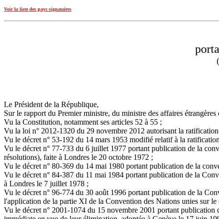
Voir la liste des pays signataires
...................................................................................................
porta
Le Président de la République,
Sur le rapport du Premier ministre, du ministre des affaires étrangères 
Vu la Constitution, notamment ses articles 52 à 55 ;
Vu la loi n° 2012-1320 du 29 novembre 2012 autorisant la ratification d
Vu le décret n° 53-192 du 14 mars 1953 modifié relatif à la ratificatio
Vu le décret n° 77-733 du 6 juillet 1977 portant publication de la co
résolutions), faite à Londres le 20 octobre 1972 ;
Vu le décret n° 80-369 du 14 mai 1980 portant publication de la conv
Vu le décret n° 84-387 du 11 mai 1984 portant publication de la Conve
à Londres le 7 juillet 1978 ;
Vu le décret n° 96-774 du 30 août 1996 portant publication de la Conv
l'application de la partie XI de la Convention des Nations unies sur l
Vu le décret n° 2001-1074 du 15 novembre 2001 portant publication de l
immédiate en vue de leur élimination, adoptée à Genève le 17 juin 19