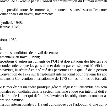
nvoquée à Genève par le Conseil d’administration du Bureau internationa
 que possible toutes les normes à jour contenues dans les actuelles conv
ernationales du travail, notamment:
 syndical, 1948;
lective, 1949;
sion), 1958;
9;
ir des conditions de travail décentes;
damentaux au travail, 1998;
ositions d’autres instruments de l’OIT et doivent jouir des libertés et
 monde entier et que les gens de mer doivent par conséquent bénéficier d
navires, la sécurité et la sûreté des personnes et la qualité de la gesti
Convention de 1972 sur le règlement international pour prévenir les abor
t dans la Convention internationale de 1978 sur les normes de formation
la mer établit un cadre juridique général régissant l’ensemble des activi
ionales et mondiales dans le secteur maritime et que son intégrité doit ê
le droit de la mer qui définit les devoirs et les obligations incombant 
tent son pavillon;
anisation internationale du Travail qui dispose que l’adoption d’une con