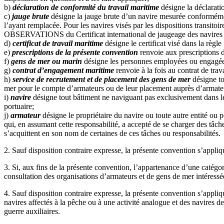
b)
déclaration de conformité du travail maritime
désigne la déclaratio
c)
jauge brute
désigne la jauge brute d’un navire mesurée conformément
l’ayant remplacée. Pour les navires visés par les dispositions transitoi
OBSERVATIONS du Certificat international de jaugeage des navires 
d)
certificat de travail maritime
désigne le certificat visé dans la règle 
e)
prescriptions de la présente convention
renvoie aux prescriptions de
f)
gens de mer ou marin
désigne les personnes employées ou engagées o
g)
contrat d’engagement maritime
renvoie à la fois au contrat de trav
h)
service de recrutement et de placement des gens de mer
désigne to
mer pour le compte d’armateurs ou de leur placement auprès d’armate
i)
navire
désigne tout bâtiment ne naviguant pas exclusivement dans le
portuaire;
j)
armateur
désigne le propriétaire du navire ou toute autre entité ou pe
qui, en assumant cette responsabilité, a accepté de se charger des tâ
s’acquittent en son nom de certaines de ces tâches ou responsabilités.
2. Sauf disposition contraire expresse, la présente convention s’appliq
3. Si, aux fins de la présente convention, l’appartenance d’une catég
consultation des organisations d’armateurs et de gens de mer intéressé
4. Sauf disposition contraire expresse, la présente convention s’appliq
navires affectés à la pêche ou à une activité analogue et des navires d
guerre auxiliaires.