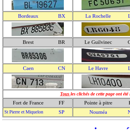
Bordeaux
BX
La Rochelle
Brest
BR
Le Guilvinec
Caen
CN
Le Havre
Tous
les clichés de cette page ont été
Fort de France
FF
Pointe à pitre
SP
Nouméa
St Pierre et Miquelon