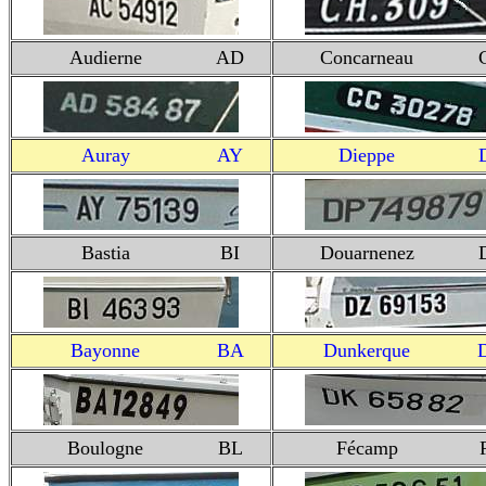
Audierne
AD
Concarneau
Auray
AY
Dieppe
Bastia
BI
Douarnenez
Bayonne
BA
Dunkerque
Boulogne
BL
Fécamp